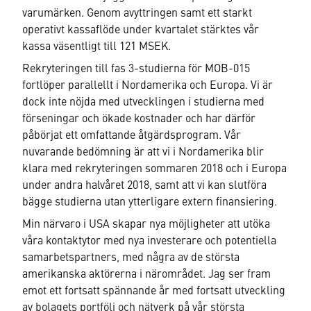
varumärken. Genom avyttringen samt ett starkt
operativt kassaflöde under kvartalet stärktes vår
kassa väsentligt till 121 MSEK.
Rekryteringen till fas 3-studierna för MOB-015
fortlöper parallellt i Nordamerika och Europa. Vi är
dock inte nöjda med utvecklingen i studierna med
förseningar och ökade kostnader och har därför
påbörjat ett omfattande åtgärdsprogram. Vår
nuvarande bedömning är att vi i Nordamerika blir
klara med rekryteringen sommaren 2018 och i Europa
under andra halvåret 2018, samt att vi kan slutföra
bägge studierna utan ytterligare extern finansiering.
Min närvaro i USA skapar nya möjligheter att utöka
våra kontaktytor med nya investerare och potentiella
samarbetspartners, med några av de största
amerikanska aktörerna i närområdet. Jag ser fram
emot ett fortsatt spännande år med fortsatt utveckling
av bolagets portfölj och nätverk på vår största