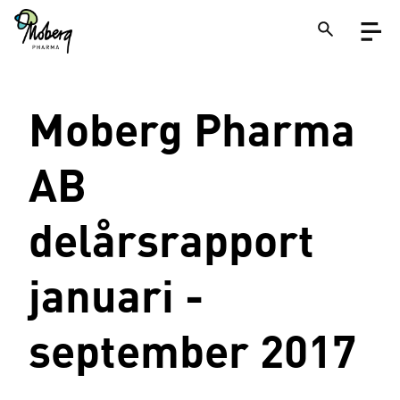
Skip
Open
to
menu
main
content
Close
Moberg Pharma
Search
on
a
site
AB
delårsrapport
januari -
september 2017