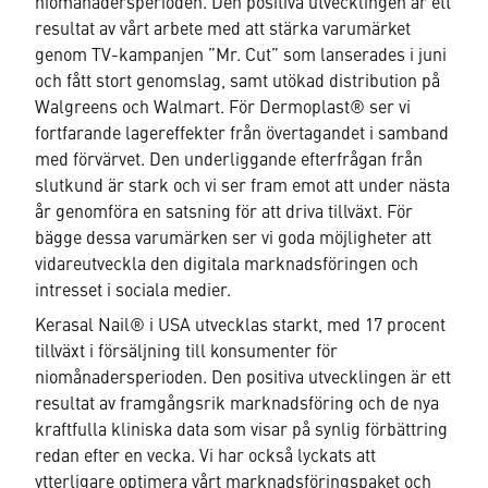
niomånadersperioden. Den positiva utvecklingen är ett
resultat av vårt arbete med att stärka varumärket
genom TV-kampanjen ”Mr. Cut” som lanserades i juni
och fått stort genomslag, samt utökad distribution på
Walgreens och Walmart. För Dermoplast® ser vi
fortfarande lagereffekter från övertagandet i samband
med förvärvet. Den underliggande efterfrågan från
slutkund är stark och vi ser fram emot att under nästa
år genomföra en satsning för att driva tillväxt. För
bägge dessa varumärken ser vi goda möjligheter att
vidareutveckla den digitala marknadsföringen och
intresset i sociala medier.
Kerasal Nail® i USA utvecklas starkt, med 17 procent
tillväxt i försäljning till konsumenter för
niomånadersperioden. Den positiva utvecklingen är ett
resultat av framgångsrik marknadsföring och de nya
kraftfulla kliniska data som visar på synlig förbättring
redan efter en vecka. Vi har också lyckats att
ytterligare optimera vårt marknadsföringspaket och