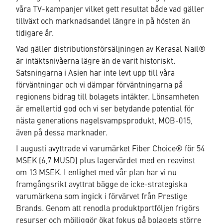
våra TV-kampanjer vilket gett resultat både vad gäller
tillväxt och marknadsandel längre in på hösten än
tidigare år.
Vad gäller distributionsförsäljningen av Kerasal Nail®
är intäktsnivåerna lägre än de varit historiskt.
Satsningarna i Asien har inte levt upp till våra
förväntningar och vi dämpar förväntningarna på
regionens bidrag till bolagets intäkter. Lönsamheten
är emellertid god och vi ser betydande potential för
nästa generations nagelsvampsprodukt, MOB-015,
även på dessa marknader.
I augusti avyttrade vi varumärket Fiber Choice® för 54
MSEK (6,7 MUSD) plus lagervärdet med en reavinst
om 13 MSEK. I enlighet med vår plan har vi nu
framgångsrikt avyttrat bägge de icke-strategiska
varumärkena som ingick i förvärvet från Prestige
Brands. Genom att renodla produktportföljen frigörs
resurser och möjliggör ökat fokus på bolagets större